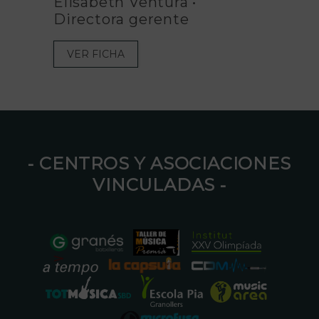
Elisabeth Ventura •
Luís
Directora gerente
VE
VER FICHA
⁃ CENTROS Y ASOCIACIONES
VINCULADAS ⁃