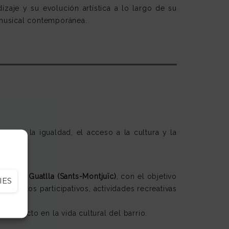
izaje y su evolución artística a lo largo de su
 musical contemporánea.
mentar la igualdad, el acceso a la cultura y la
t de la Guatlla (Sants-Montjuïc)
, con el objetivo
IES
ciertos participativos, actividades recreativas
u impacto en la vida cultural del barrio.