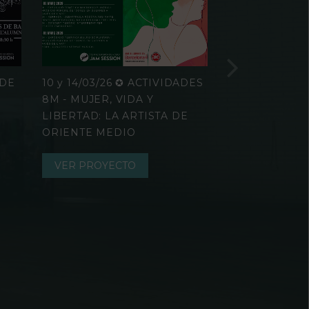
 DE
10 y 14/03/26 ✪ ACTIVIDADES
25 y 27/11/25 ✪
8M - MUJER, VIDA Y
CONTRA LA V
LIBERTAD: LA ARTISTA DE
GÉNERO
ORIENTE MEDIO
VER PROYEC
VER PROYECTO