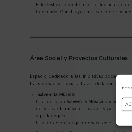
Este festival permite a los estudiantes com
formación. Constituye un espacio de encuent
Área Social y Proyectos Culturales
Espacio dedicado a las iniciativas sociales, c
transformación social a través de la música.
Este 
Salvem la Música:
La asociación
Salvem la Música
constituye un
AC
de acercar la música a jóvenes y personas ma
y pedagógicas…
La asociación fue galardonada en el 2020 c