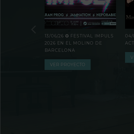
E LOS
13/06/26 ✪ FESTIVAL IMPULS
04/
TS-MONTJUÏC
2026 EN EL MOLINO DE
AC
BARCELONA
V
TO
VER PROYECTO