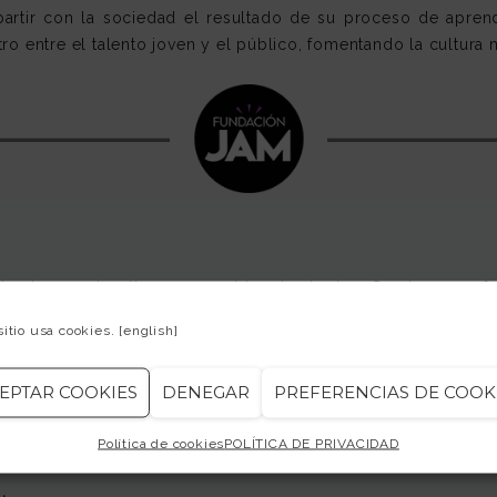
partir con la sociedad el resultado de su proceso de aprend
ro entre el talento joven y el público, fomentando la cultura
ulturales y educativas promovidas desde Jam Session para fo
sitio usa cookies.
[english]
 espacio cultural y abierto de dinamización del barrio de
Fon
EPTAR COOKIES
DENEGAR
PREFERENCIAS DE COOK
yores mediante talleres musicales, audiciones comentadas, con
Política de cookies
POLÍTICA DE PRIVACIDAD
on el
Premio Sants-Montjuïc al Reconocimiento Colectivo
por s