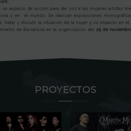
ion:
un espacio de acción para dar voz a las mujeres artistas med
storia y en el mundo. Se realizan exposiciones monográfica
 tratar y discutir la situación de la mujer y su impacto en el a
ntamiento de Barcelona en la organización del
25 de noviembr
PROYECTOS