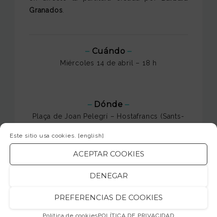
Granados
.
–
Cuándo
–
Miércoles 14 de abril – 18 h
–
Dónde
–
Plaça de Joan Pelegrí – Hostafrancs (Sants-
Montjuïc)
Este sitio usa cookies.
[english]
ACEPTAR COOKIES
–
Entrada
–
DENEGAR
Gratuita
Reservando previamente en este enlace:
PREFERENCIAS DE COOKIES
https://inscripcions.barcelona.cat/primaverarepubli
Política de cookies
POLÍTICA DE PRIVACIDAD