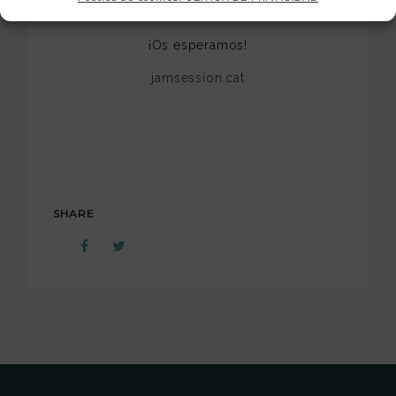
¡Os esperamos!
jamsession.cat
SHARE