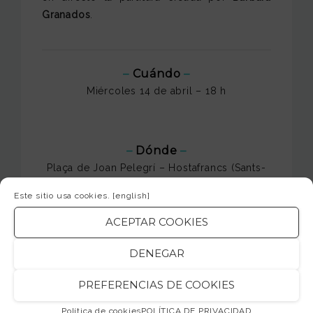
Granados
.
–
Cuándo
–
Miércoles 14 de abril – 18 h
–
Dónde
–
Plaça de Joan Pelegrí – Hostafrancs (Sants-
Montjuïc)
Este sitio usa cookies.
[english]
ACEPTAR COOKIES
–
Entrada
–
DENEGAR
Gratuita
Reservando previamente en este enlace:
PREFERENCIAS DE COOKIES
https://inscripcions.barcelona.cat/primaverarepubli
Política de cookies
POLÍTICA DE PRIVACIDAD