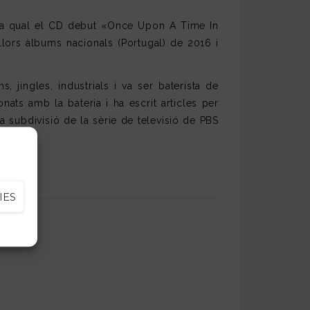
b la qual el CD debut «Once Upon A Time In
lors àlbums nacionals (Portugal) de 2016 i
 jingles, industrials i va ser baterista de
nats amb la bateria i ha escrit articles per
 subdivisió de la sèrie de televisió de PBS
IES