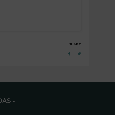
SHARE
AS ⁃