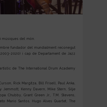
k i músiques del món.
 membre fundador del mundialment reconegut
 (2003-2020) i cap de Departament de Jazz
 artístic de The International Drum Academy
Curson, Rick Margitza, Bill Frisell, Paul Anka,
 Jemmott, Kenny Davern, Mike Stern, Silje
opa Chubby, Grant Green Jr., T.M. Stevens,
eto Mario Santos, Hugo Alves Quartet, The