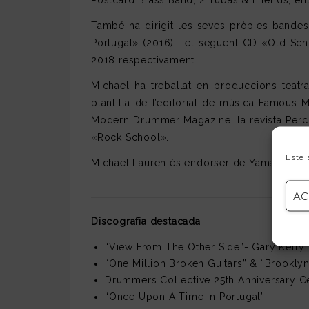
Postcard Brass Band, 2 Tubas & Friends, entr
També ha dirigit les seves pròpies bandes
Portugal» (2016) i el següent CD «Old Sch
2018 respectivament.
Michael ha treballat en produccions teatra
plantilla de l’editorial de música Famous M
Modern Drummer Magazine, la revista Percus
«Rock School».
Este 
Michael Lauren és endorser de Yamaha, Zild
AC
Discografia destacada
“View From The Other Side”- Gary Kelly
“One Million Broken Guitars” & “Brookl
Drummers Collective 25th Anniversary C
“Once Upon A Time In Portugal”