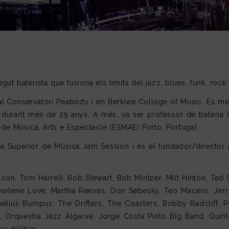
ut baterista que fusiona els límits del jazz, blues, funk, roc
s, al Conservatori Peabody i en Berklee College of Music. És
durant més de 25 anys. A més, va ser professor de bateria
 de Música, Arts e Espectacle (ESMAE) Porto, Portugal.
la Superior de Música Jam Session i és el fundador/director
son, Tom Harrell, Bob Stewart, Bob Mintzer,
Milt Hinton, Ted 
arlene Love, Martha Reeves, Don Sebesky, Teo Macero, Jerry
elius Bumpus, The Drifters, The Coasters, Bobby Radcliff, P
, Orquestra Jazz Algarve, Jorge Costa Pinto Big Band, Quint