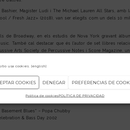
e d’altres.
 Bashier, Magister Ludi i The Michael Lauren All Stars, am
ool / Fresh Jazz» (2018), van ser elegits com un dels 10 mil
ls de Broadway, en els estudis de Nova York gravant àlbums,
usic. També cal destacar que és l’autor de set llibres relacio
sive Arts Society de Percussive Notes i Score Magazine, una
sitio usa cookies.
[english]
jian, Rem, Road Crew, SkyGel i Protection Racket.
EPTAR COOKIES
DENEGAR
PREFERENCIAS DE COOK
Política de cookies
POLÍTICA DE PRIVACIDAD
yn Basement Blues” – Popa Chubby
elebration & Bass Day 2002