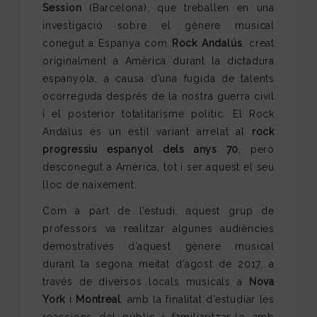
Session
(Barcelona), que treballen en una
investigació sobre el gènere musical
conegut a Espanya com
Rock Andalús
, creat
originalment a Amèrica durant la dictadura
espanyola, a causa d’una fugida de talents
ocorreguda després de la nostra guerra civil
i el posterior totalitarisme polític. El Rock
Andalús és un estil variant arrelat al
rock
progressiu espanyol dels anys 70
, però
desconegut a Amèrica, tot i ser aquest el seu
lloc de naixement.
Com a part de l’estudi, aquest grup de
professors va realitzar algunes audiències
demostratives d’aquest gènere musical
durant la segona meitat d’agost de 2017, a
través de diversos locals musicals a
Nova
York
i
Montreal
, amb la finalitat d’estudiar les
reaccions del públic i familiaritzar-lo amb