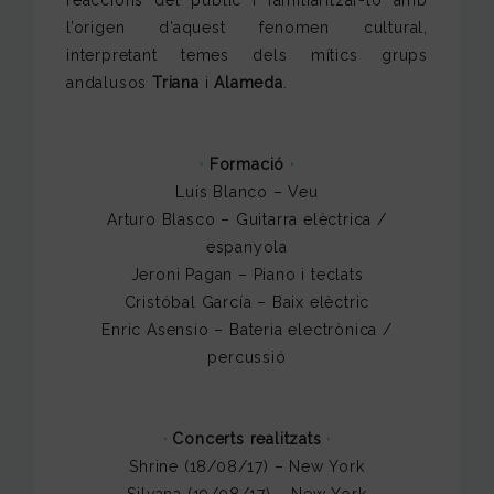
l’origen d’aquest fenomen cultural,
interpretant temes dels mítics grups
andalusos
Triana
i
Alameda
.
·
Formació
·
Luís Blanco – Veu
Arturo Blasco – Guitarra elèctrica /
espanyola
Jeroni Pagan – Piano i teclats
Cristóbal García – Baix elèctric
Enric Asensio – Bateria electrònica /
percussió
·
Concerts realitzats
·
Shrine (18/08/17) – New York
Silvana (19/08/17) – New York