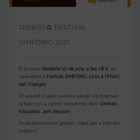
FUNDACIÓ JAM
INTERNACIONAL
12/06/21 ✪ FESTIVAL
CONTACTA’NS
SIMFONIC 2021
El proper
dissabte 12 de juny a les 18 h
, us
convidem a
Festival SIMFONIC 2021 a l’FNAC
del Triangle
.
En aquest ocasió podreu gaudir de diverses
actuacions a càrrec d’alumnes dels
Centres
Educatius Jam Session
.
Un esdeveniment gratuït i ideal per a tots els
públics!