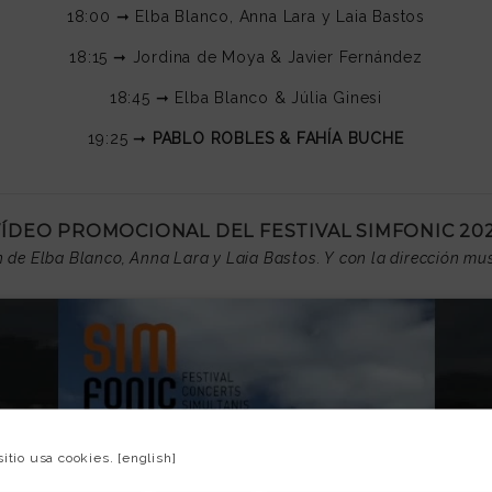
18:00 ➞ Elba Blanco, Anna Lara y Laia Bastos
18:15 ➞ Jordina de Moya & Javier Fernández
18:45 ➞ Elba Blanco & Júlia Ginesi
19:25 ➞
PABLO ROBLES & FAHÍA BUCHE
VÍDEO PROMOCIONAL DEL FESTIVAL SIMFONIC 202
n de Elba Blanco, Anna Lara y Laia Bastos. Y con la dirección m
sitio usa cookies.
[english]