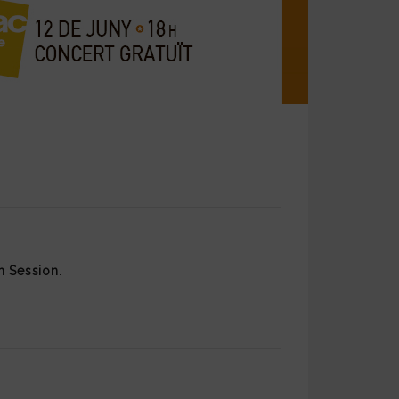
.
m Session
.