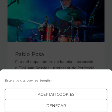
Pablo Posa
Cap del departament de bateria i percussió
d’ESM Jam Session i professor de Perfecció
Rítmica i Improvisació. Especialitzat en
Este sitio usa cookies.
[english]
diversos tècniques i…
READ MORE
ACEPTAR COOKIES
DENEGAR