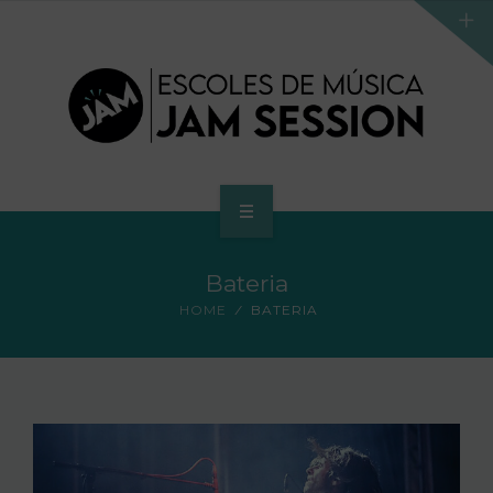
INICI
Bateria
ESCOLA
HOME
BATERIA
PROGRAMA D’ACCÉS AL SUPERIOR
CENTRE SUPERIOR