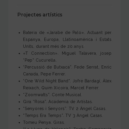
Projectes artístics
Bateria de «Jarabe de Palo». Actuant per
Espanya, Europa, Llatinoamèrica i Estats
Units, durant més de 20 anys.
«T Connection». Miguel Talavera, josep
“Pep” Cucurella.
“Percussió de Butxaca”. Fede Serrat, Enric
Canada, Pepe Ferrer.
“One Wild Night Band”. Jofre Bardagí, Àlex
Reixach, Quim Xicoira, Marcel Ferrer.
“Zoomwatts”. Conte Musical.
Gira “Rosa”. Academia de Artistas.
“Senyores i Senyors”. TV 2 Àngel Casas.
“Temps Era Temps”. TV 3 Àngel Casas.
Tomeu Penya. Giras.