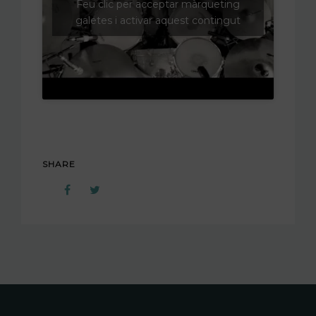
Feu clic per acceptar màrqueting
galetes i activar aquest contingut
SHARE