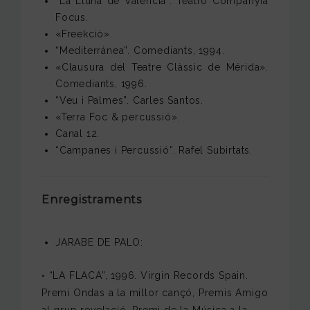
“La Lluna de Valencia”. Teatro Companyia
Focus.
«Freekció».
“Mediterránea”. Comediants, 1994.
«Clausura del Teatre Clàssic de Mérida».
Comediants, 1996.
“Veu i Palmes”. Carles Santos.
«Terra Foc & percussió».
Canal 12.
“Campanes i Percussió”. Rafel Subirtats.
Enregistraments
JARABE DE PALO:
◦ “LA FLACA”, 1996. Virgin Records Spain.
Premi Ondas a la millor cançó, Premis Amigo
al grup revelació, Premi de la Música a la