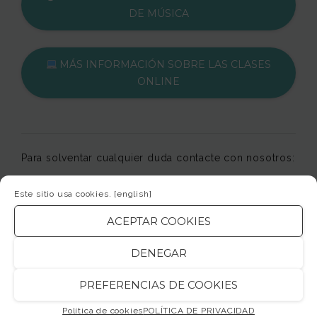
DE MÚSICA
MÁS INFORMACIÓN SOBRE LAS CLASES
ONLINE
Para solventar cualquier duda contacte con nosotros:
🖂 escola@jamsession.cat
Este sitio usa cookies.
[english]
☏ 93 425 28 77
ACEPTAR COOKIES
DENEGAR
¿DÓNDE NOS ENCONTRAMOS?
PREFERENCIAS DE COOKIES
Política de cookies
POLÍTICA DE PRIVACIDAD