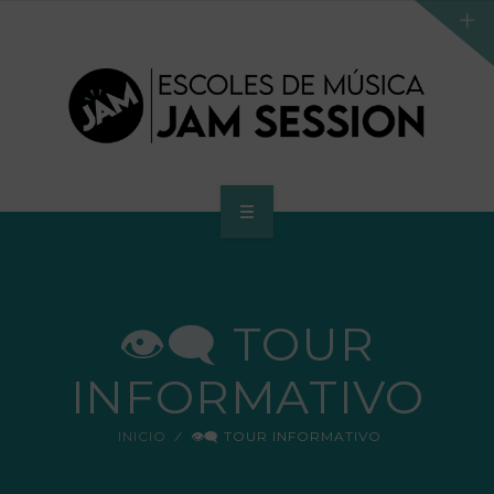
INICIO
ESCUELA
👁‍🗨 TOUR
PROGRAMA DE ACCESO AL SUPERIOR
INFORMATIVO
CENTRO SUPERIOR
INICIO
👁‍🗨 TOUR INFORMATIVO