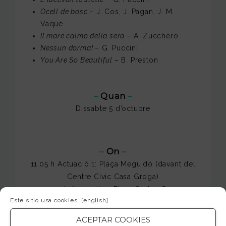
Ocell de bosc
– J. Cos, J. Pagan, J. M.
Vaqué
Il mare calmo della sera
– A. Zucchero
Nessun dorma!
– G. Puccini
You Are So Beautiful
– B. Preston
–
Quan
–
Dissabte 5 d’octubre
–
On
–
11.05 h Actuació 1: Plaça Meguidó (davant del
Centre Cívic Casa Groga)
11:50 h Actuació 2: Plaça Santes Creus
Este sitio usa cookies.
[english]
12:35 h Actuació 3: Plaça Salvador Allende
(davant del Centre Cívic Carmel)
ACEPTAR COOKIES