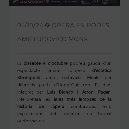
FUNDACIÓ JAM
INTERNACIONAL
05/10/24 ✪ ÒPERA EN RODES
CONTACTA’NS
AMB LUDOVICO MONK
El
dissabte 5 d’octubre
podreu gaudir d’un
espectacle itinerant d’òpera
d’estètica
Steampunk
amb
Ludovico Monk
per
diferents punts d’Horta-Guinardó. El duo,
integrat per
Luis Blanco i Jeroni Pagan
,
interpretarà les
àries més famoses de la
història de l’òpera
combinades amb
explicacions del repertori en format
performance.