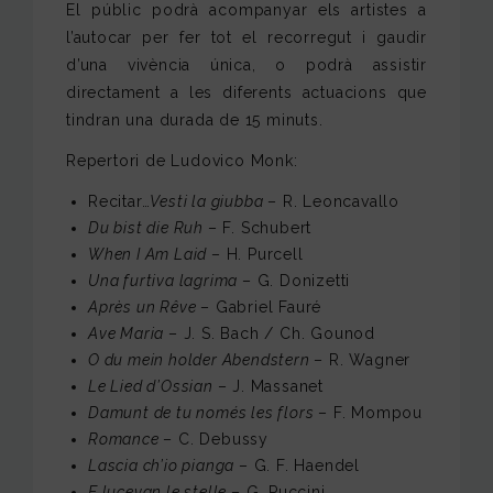
El públic podrà acompanyar els artistes a
l’autocar per fer tot el recorregut i gaudir
d’una vivència única, o podrà assistir
directament a les diferents actuacions que
tindran una durada de 15 minuts.
Repertori de Ludovico Monk:
Recitar…
Vesti la giubba
– R. Leoncavallo
Du bist die Ruh
– F. Schubert
When I Am Laid
– H. Purcell
Una furtiva lagrima
– G. Donizetti
Après un Rêve
– Gabriel Fauré
Ave Maria
– J. S. Bach / Ch. Gounod
O du mein holder Abendstern
– R. Wagner
Le Lied d’Ossian
– J. Massanet
Damunt de tu només les flors
– F. Mompou
Romance
– C. Debussy
Lascia ch’io pianga
– G. F. Haendel
E lucevan le stelle
– G. Puccini