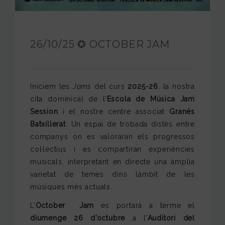
FUNDACIÓ JAM
INTERNACIONAL
26/10/25 ✪ OCTOBER JAM
CONTACTA’NS
Iniciem les
Jams
del curs
2025-26
, la nostra
cita dominical de l’
Escola de Música Jam
Session
i el nostre centre associat
Granés
Batxillerat
. Un espai de trobada distès entre
companys on es valoraran els progressos
col·lectius i es compartiran experiències
musicals, interpretant en directe una àmplia
varietat de temes dins làmbit de les
músiques més actuals.
L’
October Jam
es portarà a terme el
diumenge 26 d’octubre
a l’
Auditori del