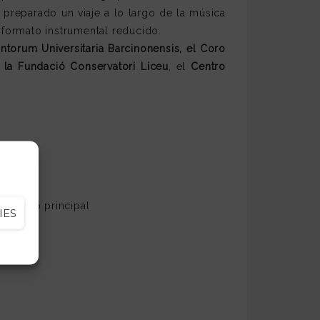
 preparado un viaje a lo largo de la música
formato instrumental reducido.
antorum Universitaria Barcinonensis, el Coro
,
la Fundació Conservatori Liceu
, el
Centro
estíbulo principal
IES