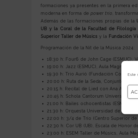
formaciones ya presentes en la primera edi
moderna en forma de
power trio
, transfor
Además de las formaciones propias de la
UB y la Coral de la Facultad de Filologí
Superior Taller de Músics
y la
Fundación Vi
Programación de la Nit de la Música 2024:
18:30 h: Four6 de John Cage (ESMUC), Ve
19:00 h: Jazz (ESMUC), Aula Magna
19:30 h: Trio Aurió (Fundación Conservato
Este 
20:00 h: Ruta de la Seda, Conjunto folk
20:15 h: Recital de Lied con Ana Arias y
AC
20:45 h: Schola Cantorum Universitaria 
21:00 h: Bailes ochocentistas (ESMUC), P
21:30 h: Orquesta Universidad de Barcelo
22:00 h: 3/4 de Trío (Centro Superior de
22:30 h: Cor UB (UB), Escala de Honor 
23:00 h: ESEM Taller de Músics, Aula Ma