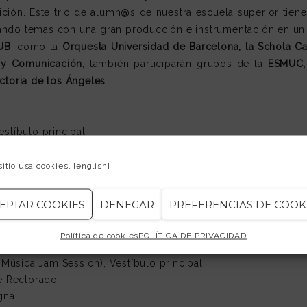
ción. Este trio de alumn@s de nuestra escuela superior tiene
mando temas con una gran producción e instrumentación en un 
UB
, como la
Orquesta Universidad de Barcelona, ​​la Schola C
a y Comunicación
, también participarán grupos de la
ESMUC
ctoria de los Ángeles
.
stíbulo principal
rio Liceo), Paraninfo
sitio usa cookies.
[english]
-fusión (ESMUC), Aula Magna
 Carmen Pérez (ESMUC – Fundación Victoria de los Ángeles), V
EPTAR COOKIES
DENEGAR
PREFERENCIAS DE COOK
Barcinonensis (UB), Escala de Honor de Rectorado
ati Montserrat Roig
Política de cookies
POLÍTICA DE PRIVACIDAD
na (UB), Paraninfo
 Música Jam Session), Vestíbulo principal
de Rectorado
gna