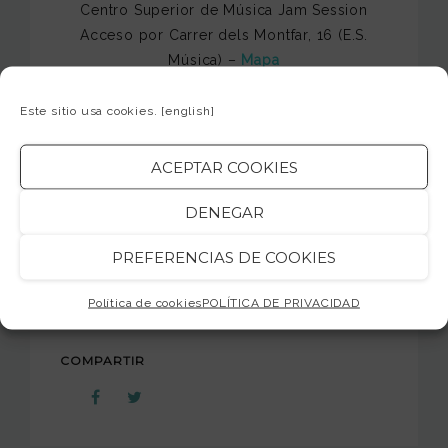
Centro Superior de Música Jam Session
Acceso por Carrer dels Montfar, 16 (E.S.
Música) –
Mapa
Este sitio usa cookies.
[english]
–
Entrada
–
ACEPTAR COOKIES
5 € (venta el mismo día del concierto)
DENEGAR
¡Os esperamos!
PREFERENCIAS DE COOKIES
jamsession.cat
Política de cookies
POLÍTICA DE PRIVACIDAD
COMPARTIR