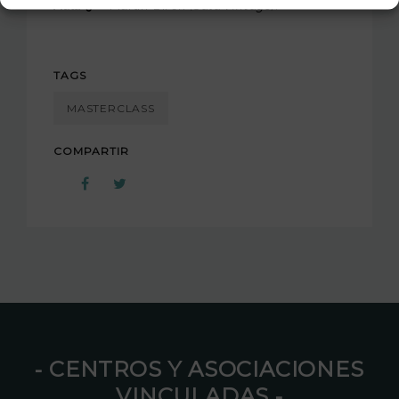
Aula 9
– Martin Birch
(Sala Vintage).
TAGS
MASTERCLASS
COMPARTIR
⁃ CENTROS Y ASOCIACIONES
VINCULADAS ⁃