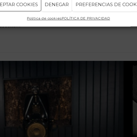
EPTAR COOKIES
DENEGAR
PREFERENCIAS DE COOK
prés de la xerrada hi haurà un petit meet & greet on podràs p
Política de cookies
POLÍTICA DE PRIVACIDAD
o escoltem.