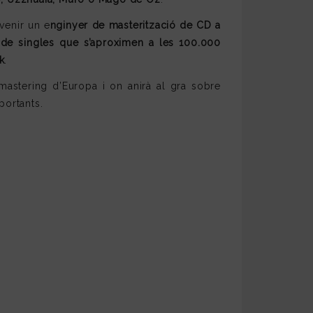
venir un e
nginyer de masterització de CD a
de singles que s’aproximen a les 100.000
k
.
 mastering d’Europa i on anirà al gra sobre
portants.