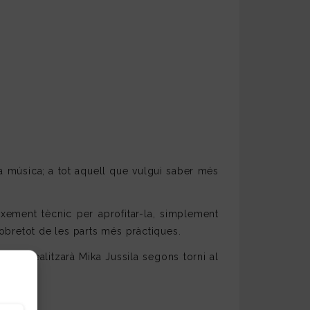
la música; a tot aquell que vulgui saber més
xement tècnic per aprofitar-la, simplement
obretot de les parts més pràctiques.
 que realitzarà Mika Jussila segons torni al
 passi.