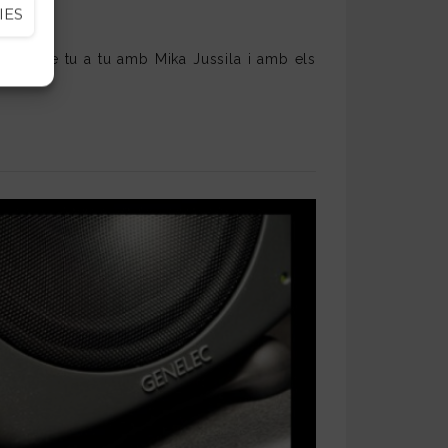
IES
arlar de tu a tu amb Mika Jussila i amb els