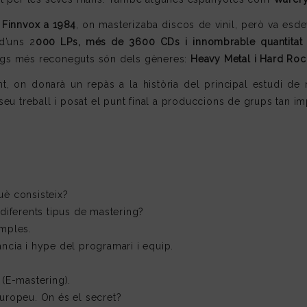
s
Finnvox a 1984
, on masterizaba discos de vinil, però va esde
 d’uns 2
000 LPs, més de 3600 CDs i innombrable quantitat 
ings més reconeguts són dels gèneres:
Heavy Metal i Hard Roc
t, on donarà un repàs a la història del principal estudi de
 seu treball i posat el punt final a produccions de grups tan im
uè consisteix?
 diferents tipus de mastering?
amples.
ància i hype del programari i equip.
 (E-mastering).
europeu. On és el secret?