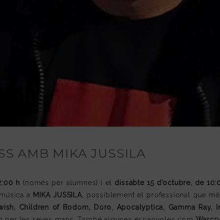
ASS AMB MIKA JUSSILA
2:00 h
(només per alumnes) i el
dissabte 15 d’octubre, de 10:
e música a
MIKA JUSSILA
, possiblement el professional que mé
wish, Children of Bodom, Doro, Apocalyptica, Gamma Ray, Im
at per les seves mans. També algunes espanyoles com
Warcry