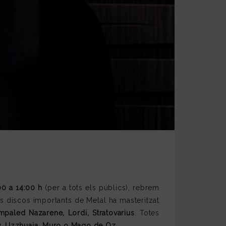
00 a 14:00 h
(per a tots els públics), rebrem
s discos importants de Metal ha masteritzat
paled Nazarene, Lordi, Stratovarius
. Totes
, Uzzhuaia, Muro o Mago de Oz
.