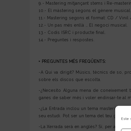
9.- Mastering mitjançant stems i Re-masteri
10.- El màstering segons el gènere musical
11.- Mastering segons el format: CD / Vinil /
12.- Un pas més enllà … El negoci musical.
13.- Codis ISRC i producte final.
14.- Preguntes i respostes.
‣
PREGUNTES MÉS FREQÜENTS:
-A Qui va dirigit? Músics, tècnics de so, p
sobre els discos que escolta.
-¿Necesito Alguna mena de coneixement tèc
ganes de saber més i voler endinsar-te al 
-¿La Entrada inclou un tema masteritzat? Sí
seu estudi. Pot ser un tema del teu grup, u
Este 
-La Xerrada serà en anglès? Sí, per a no pe