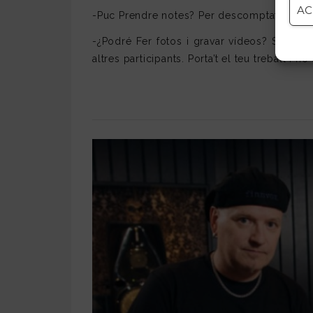
AC
-Puc Prendre notes? Per descomptat.
-¿Podré Fer fotos i gravar vídeos? Sí. Des
altres participants. Porta’t el teu treball i h