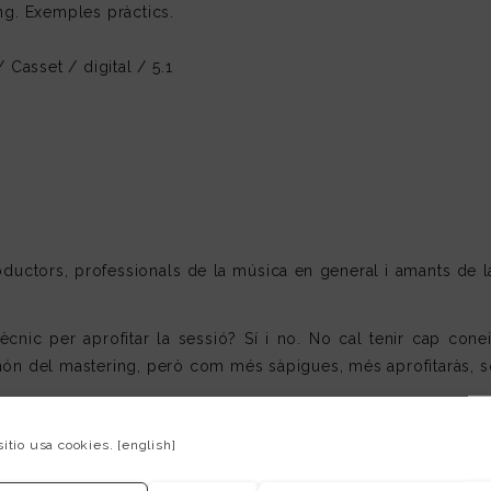
ng. Exemples pràctics.
.
 Casset / digital / 5.1
roductors, professionals de la música en general i amants de 
nic per aprofitar la sessió? Sí i no. No cal tenir cap conei
món del mastering, però com més sàpigues, més aprofitaràs, s
, les entrades de 50 € inclouen un tema masteritzat a Finnvox
n tema d’un grup que estiguis gravant o qualsevol cosa que se’t
sitio usa cookies.
[english]
rdre el temps en traduccions.