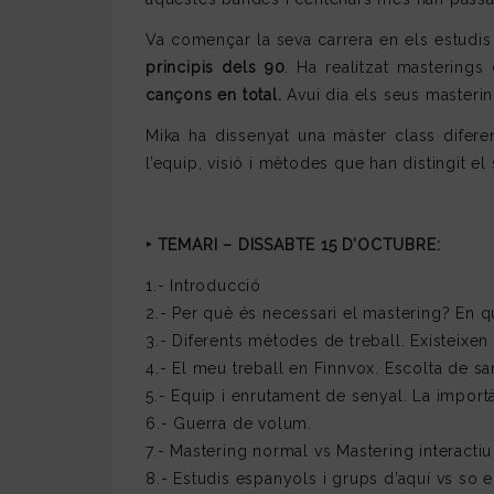
Va començar la seva carrera en els estudi
principis dels 90
. Ha realitzat masterings
cançons en total.
Avui dia els seus master
Mika ha dissenyat una màster class diferen
l’equip, visió i mètodes que han distingit el
‣
TEMARI – DISSABTE 15 D’OCTUBRE:
1.- Introducció
2.- Per què és necessari el mastering? En q
3.- Diferents mètodes de treball. Existeixen
4.- El meu treball en Finnvox. Escolta de s
5.- Equip i enrutament de senyal. La import
6.- Guerra de volum.
7.- Mastering normal vs Mastering interactiu
8.- Estudis espanyols i grups d’aquí vs so 