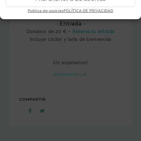
Política de cookies
POLÍTICA DE PRIVACIDAD
–
Entrada
–
Donativo de 20 € –
Reserva tu entrada
Incluye cóctel y tarta de bienvenida
¡Os esperamos!
jamsession.cat
COMPARTIR