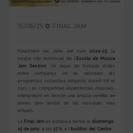
FUNDACIÓ JAM
INTERNACIONAL
15/06/25 ✪ FINAL JAM
CONTACTA’NS
Finalitzem les
Jams
del curs
2024-25
, la
nostra cita dominical de l’
Escola de Música
Jam Session
. Un espai de trobada distès
entre companys on es valoraran els
progressos col·lectius adquirits durant tot el
curs i es compartiran experiències musicals,
interpretant en directe una àmplia varietat de
temes dins làmbit de les músiques més
actuals.
La
Final Jam
es portarà a terme el
diumenge
15 de juny
, a les
17 h,
a l’
Auditori del Centre