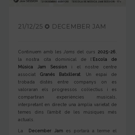
FUNDACIÓ JAM
INTERNACIONAL
21/12/25 ✪ DECEMBER JAM
CONTACTA’NS
Continuem amb les
Jams
del curs
2025-26
,
la nostra cita dominical de l’
Escola de
Música Jam Session
i el nostre centre
associat
Granés Batxillerat
. Un espai de
trobada distès entre companys on es
valoraran els progressos col·lectius i es
compartiran experiències musicals,
interpretant en directe una àmplia varietat de
temes dins l’àmbit de les músiques més
actuals.
La
December Jam
es portarà a terme el