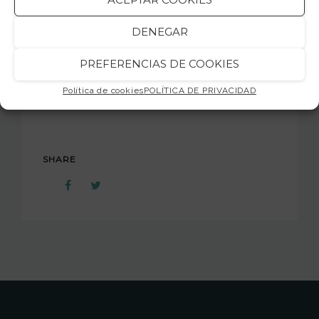
· Associació de Comerciants Creu Coberta
DENEGAR
PREFERENCIAS DE COOKIES
Us esperem!!!
Política de cookies
POLÍTICA DE PRIVACIDAD
jamsession.cat
SHARE