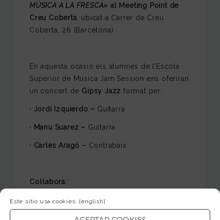
MÚSICA A LA FRESCA»
al Meeting Point de
Creu Coberta
, ubicat a Carrer de Creu
Coberta, 26 (Barcelona).
En aquesta ocasió els alumnes de l’Escola
Superior de Música Jam Session ens oferiran
un concert de
Gipsy Jazz
format per:
· Jordi Izquierdo –
Guitarra
· Manu Suarez –
Guitarra
· Carles Aragó –
Contrabaix
Col·labora:
· Meeting Point Creu Coberta
Este sitio usa cookies.
[english]
· Creu Coberta Shopping
ACEPTAR COOKIES