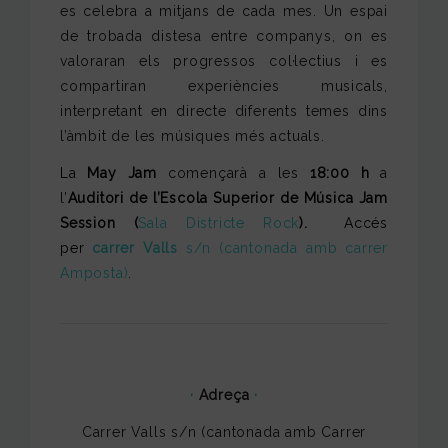
es celebra a mitjans de cada mes. Un espai
de trobada distesa entre companys, on es
valoraran els progressos col·lectius i es
compartiran experiències musicals,
interpretant en directe diferents temes dins
l’àmbit de les músiques més actuals.
La
May
Jam
començarà a les
18:00 h
a
l’
Auditori de l’Escola Superior de Música Jam
Session (
Sala Districte Rock
).
Accés
per
carrer Valls
s/n (cantonada amb carrer
Amposta)
.
·
Adreça
·
Carrer Valls s/n (cantonada amb Carrer