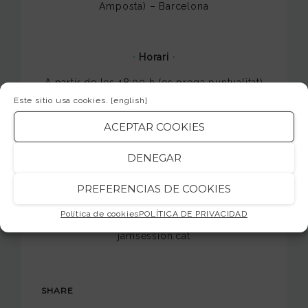
Amposta) – Barcelona
·
Horari
·
A partir de les 18:00 h (es prega puntualitat)
Este sitio usa cookies.
[english]
ACEPTAR COOKIES
– Concert gratuït i obert per a tots els
públics –
DENEGAR
PREFERENCIAS DE COOKIES
Us hi esperem!
Política de cookies
POLÍTICA DE PRIVACIDAD
jamsession.cat
SHARE