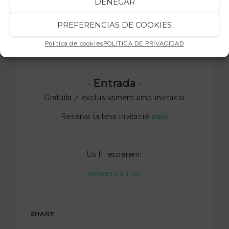
DENEGAR
·
On
·
La [2] de Apolo
PREFERENCIAS DE COOKIES
Carrer Nou de la Rambla, 113 (Barcelona)
Política de cookies
POLÍTICA DE PRIVACIDAD
·
Entrada
·
Gratuïta / exclusivament amb invitació
Reserva la teva invitació
aquí
Us hi esperem!
jamsession.cat
SHARE