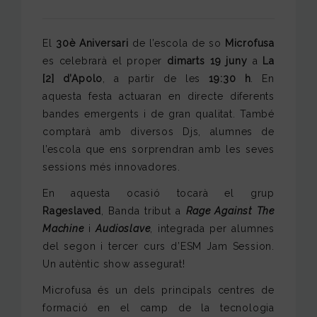
El
30è Aniversari
de l’escola de so
Microfusa
es celebrarà el proper
dimarts 19 juny
a
La
[2] d’Apolo
, a partir de les
19:30 h
. En
aquesta festa actuaran en directe diferents
bandes emergents i de gran qualitat. També
comptarà amb diversos Djs, alumnes de
l’escola que ens sorprendran amb les seves
sessions més innovadores.
En aquesta ocasió tocarà el grup
Rageslaved
, Banda tribut a
Rage Against The
Machine
i
Audioslave
, integrada per alumnes
del segon i tercer curs d’ESM Jam Session.
Un autèntic show assegurat!
Microfusa és un dels principals centres de
formació en el camp de la tecnologia