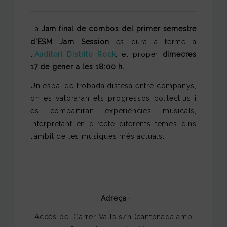
La
Jam final de combos del primer semestre
d’ESM Jam Session
es durà a terme a
l’
Auditori Distrito Rock
, el proper
dimecres
17 de gener a les 18:00 h.
Un espai de trobada distesa entre companys,
on es valoraran els progressos col·lectius i
es compartiran experiències musicals,
interpretant en directe diferents temes dins
l’àmbit de les músiques més actuals.
·
Adreça
·
Accés pel Carrer Valls s/n (cantonada amb