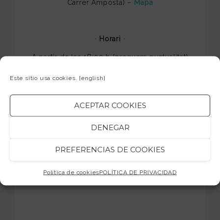
Carrer Amposta) –
Mapa
·
Horari
·
A partir de las 18:00 h (preguem puntualitat)
Este sitio usa cookies.
[english]
– Concert gratuït i obert per a tots els
ACEPTAR COOKIES
públics –
DENEGAR
Us hi esperem!
PREFERENCIAS DE COOKIES
jamsession.cat
Política de cookies
POLÍTICA DE PRIVACIDAD