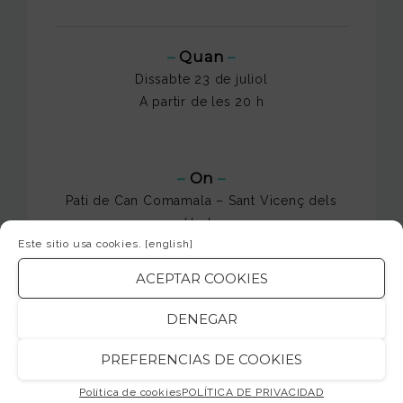
–
Quan
–
Dissabte 23 de juliol
A partir de les 20 h
–
On
–
Pati de Can Comamala – Sant Vicenç dels
Horts
Este sitio usa cookies.
[english]
Carrer del Mossèn Jacint Verdaguer, 76-106
Mapa
ACEPTAR COOKIES
DENEGAR
–
Entrada
–
PREFERENCIAS DE COOKIES
Gratuïta
Política de cookies
POLÍTICA DE PRIVACIDAD