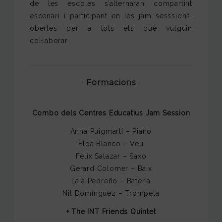
de les escoles s’alternaran compartint
escenari i participant en les jam sesssions,
obertes per a tots els que vulguin
col·laborar.
·
Formacions
·
Combo dels Centres Educatius Jam Session
Anna Puigmartí – Piano
Elba Blanco – Veu
Felix Salazar – Saxo
Gerard Colomer – Baix
Laia Pedreño – Bateria
Nil Domínguez – Trompeta
+ The INT Friends Quintet