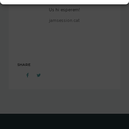
Us hi esperem!
jamsession.cat
SHARE