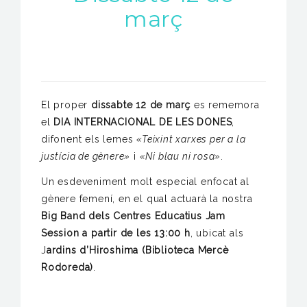
març
El proper
dissabte 12 de març
es rememora
el
DIA INTERNACIONAL DE LES DONES
,
difonent els lemes
«Teixint xarxes per a la
justícia de gènere»
i
«Ni blau ni rosa»
.
Un esdeveniment molt especial enfocat al
gènere femení, en el qual actuarà la nostra
Big Band dels Centres Educatius Jam
Session a partir de les 13:00 h
, ubicat als
J
ardins d’Hiroshima (Biblioteca Mercè
Rodoreda)
.