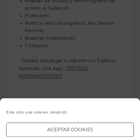
Pruebas de Acceso y PAS (Programa de
acceso al Superior).
Profesores.
Nuestro sello discográfico Jam Session
Records.
Nuestras instalaciones.
Contactos.
* Puedes descargar o imprimir los trípticos
haciendo click aquí:
TRÍPTICOS
INFORMATIVOS PDF
TAGS
Este sitio usa cookies.
[english]
NOTICIAS DESTACADAS
COMPARTIR
ACEPTAR COOKIES