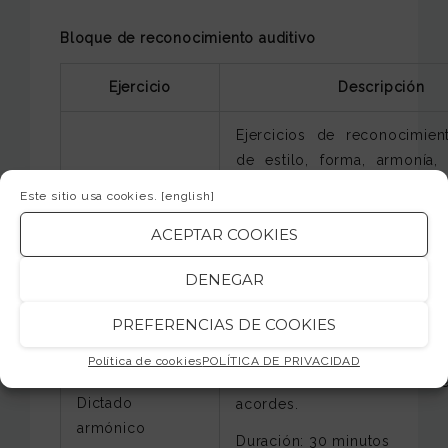
Bloque de reconocimiento auditivo
Ejercicio
Descripción
Ejercicios de reconocimien
de estilo, forma, armonía,
Análisis auditivo
arreglo a partir de un audio.
Este sitio usa cookies.
[english]
Duración: 60 minutos
ACEPTAR COOKIES
DENEGAR
Transcripción de una melodía
Dictado
melodicorítmico
Duración: 30 minutos
PREFERENCIAS DE COOKIES
Política de cookies
POLÍTICA DE PRIVACIDAD
Transcripción de una pro
Dictado
acordes.
armónico
Duración: 30 minutos