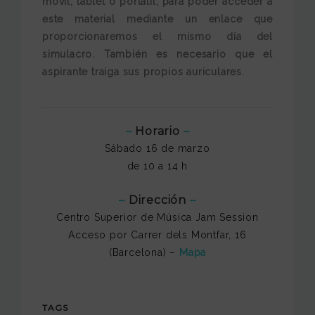
móvil, tablet o portátil, para poder acceder a
este material mediante un enlace que
proporcionaremos el mismo día del
simulacro. También es necesario que el
aspirante
traiga sus propios auriculares.
–
Horario
–
Sábado 16 de marzo
de 10 a 14 h
–
Dirección
–
Centro Superior de Música Jam Session
Acceso por Carrer dels Montfar, 16
(Barcelona) –
Mapa
TAGS