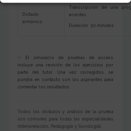
Transcripción de una pro
Dictado
acordes.
armónico
Duración: 30 minutos
☞ El simulacro de pruebas de acceso
incluye una revisión de los ejercicios por
parte del tutor. Una vez corregidos, se
pondrá en contacto con los aspirantes para
comentar los resultados.
Todos los dictados y análisis de la prueba
son comunes para todas las especialidades
(Interpretación, Pedagogía y Sonología).