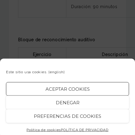
Duración: 90 minutos
Bloque de reconocimiento auditivo
Ejercicio
Descripción
Ejercicios de reconocimien
Este sitio usa cookies.
[english]
de estilo, forma, armonía,
Análisis auditivo
arreglo a partir de un audio.
ACEPTAR COOKIES
Duración: 60 minutos
DENEGAR
Transcripción de una melodía
PREFERENCIAS DE COOKIES
Dictado
melodicorítmico
Duración: 30 minutos
Política de cookies
POLÍTICA DE PRIVACIDAD