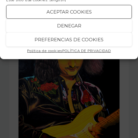
Este sitio usa cookies.
[english]
· RITCHIE BLACKMORE
|
Deep
ACEPTAR COOKIES
Purple
DENEGAR
PREFERENCIAS DE COOKIES
Política de cookies
POLÍTICA DE PRIVACIDAD