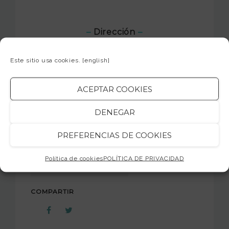
–
Dirección
–
Centro Superior de Música Jam Session
Acceso por Carrer dels Montfar, 16
Este sitio usa cookies.
[english]
(Barcelona) –
Mapa
ACEPTAR COOKIES
jamsession.cat
DENEGAR
PREFERENCIAS DE COOKIES
TAGS
Política de cookies
POLÍTICA DE PRIVACIDAD
NOTICIAS DESTACADAS
COMPARTIR