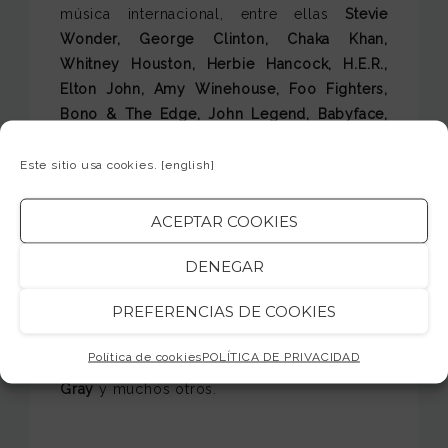
música internacional, entre ellas
Stevie
Wonder, George Clinton, Chaka Khan,
Whitney Houston, Herbie Hancock, H.E.R.,
Elton John, Amy Winehouse, Foo Fighters,
Bono & The Edge, John Legend, Babyface,
Teddy Riley, Carlos Santana, Patrice Rushen,
Earth, Wind & Fire, Kenny Loggins, George
Este sitio usa cookies.
[english]
Benson, Lenny Kravitz, Alicia Keys, Usher,
Nicole Scherzinger, will.i.am, Mary J. Blige,
ACEPTAR COOKIES
Janelle Monáe, Esperanza Spalding, Maroon
5, Doug E. Fresh, Questlove, Beck, Mint
DENEGAR
Condition, Sheryl Crow, Gwen Stefani,
PREFERENCIAS DE COOKIES
D’Angelo, Fred Wesley, Tori Kelly, Common,
Larry Graham, Erykah Badu, Kanye West, Bill
Política de cookies
POLÍTICA DE PRIVACIDAD
Banfield, Frank McComb, Vernon Reid, Macy
Gray
y muchos otros.