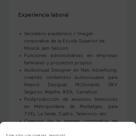
Experiencia laboral
Secretario académico / Imagen
corporativa de la Escola Superior de
Música Jam Session.
Funciones administrativas en empresas
familiares y proyectos propios.
Audiovisual Designer en Neo Advertising,
creando contenidos audiovisuales para
Repsol, Desigual, McDonalds, DKV
Seguros, Mapfre, IKEA, Carrefour…
Postproducción de anuncios televisivos
en Metropolitana de Muntatges, para
TVE1, La Sexta, Cuatro, Telecinco, etc.
Creación de la imagen corporativa de
Clínica Vieira, acompañada de vídeos
Este sitio usa cookies.
[english]
promocionales con tratamientos médicos.