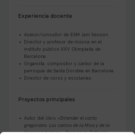
Experiencia docente
A
sesor/consultor de ESM Jam Session.
Director y profesor de música en el
instituto público XXV Olimpíada de
Barcelona.
Organista, compositor y cantor de la
parroquia de Santa Dorotea en Barcelona.
Director de coros y escolanías.
Proyectos principales
Autor del libro
«Entender el canto
gregoriano. Los cantos de la Misa y de la
Oración Litúrgica.»
Barcelona: Editorial