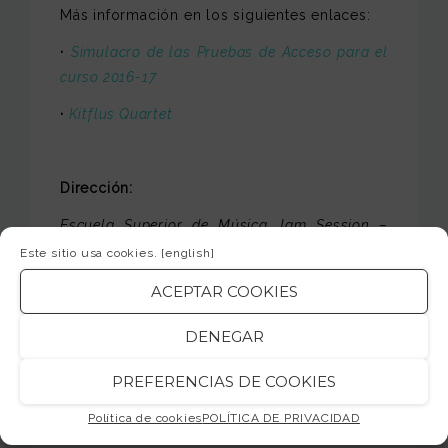
Más información en los siguientes enlaces:
·
Simulacro de las Pruebas de Acceso para el
curso 2016-17
·
Kitflus Quartet
Dirección:
Escuela Superior de Música Jam Session –
Barcelona. Acceso por
calle Valls
s/n (esquina
Este sitio usa cookies.
[english]
calle Amposta)
.
ACEPTAR COOKIES
DENEGAR
Os esperamos!
PREFERENCIAS DE COOKIES
jamsession.cat
Política de cookies
POLÍTICA DE PRIVACIDAD