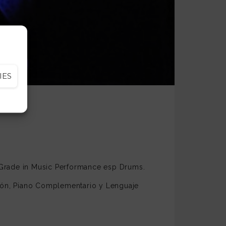
IES
 Grade in Music Performance esp Drums.
sión, Piano Complementario y Lenguaje