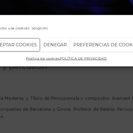
sitio usa cookies.
[english]
EPTAR COOKIES
DENEGAR
PREFERENCIAS DE COOK
Política de cookies
POLÍTICA DE PRIVACIDAD
a y percusión
ca Moderna. y Título de Percusionista y compositor. Avanced
orquestas de Barcelona y Girona. Profesor de Batería, Percu
on.