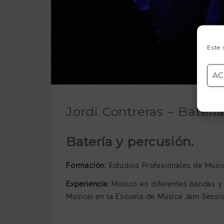
Este 
AC
Jordi Contreras – Baterí
Batería y percusión.
Formación:
Estudios Profesionales de Músi
Experiencia:
Músico en diferentes bandas y 
Musical en la Escuela de Música Jam Sessi