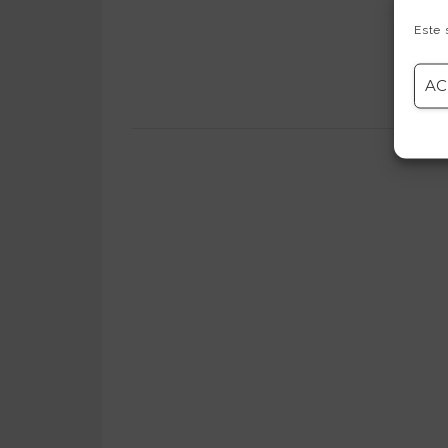
Este 
AC