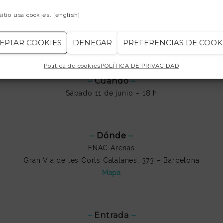
18:00 h ➤ Anyelina / Alba / Jofre Trio
sitio usa cookies.
[english]
18:30 h ➤ Elba & Jandro
19:15 h ➤ Arturo Blasco Duo
EPTAR COOKIES
DENEGAR
PREFERENCIAS DE COOK
Política de cookies
POLÍTICA DE PRIVACIDAD
–
Cuando
–
Sábado 11 de junio – 18 h
–
Dónde
–
FNAC Arenas
Gran Via de les Corts Catalanes, 373 – Barcelona
Mapa
–
Entrada
–