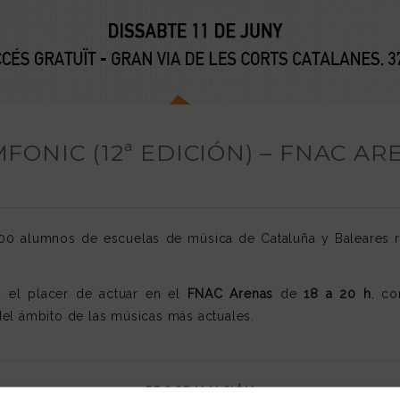
IMFONIC (12ª EDICIÓN) – FNAC A
0 alumnos de escuelas de música de Cataluña y Baleares re
 el placer de actuar en el
FNAC Arenas
de
18 a 20 h
, c
el ámbito de las músicas más actuales.
–
PROGRAMACIÓN
–