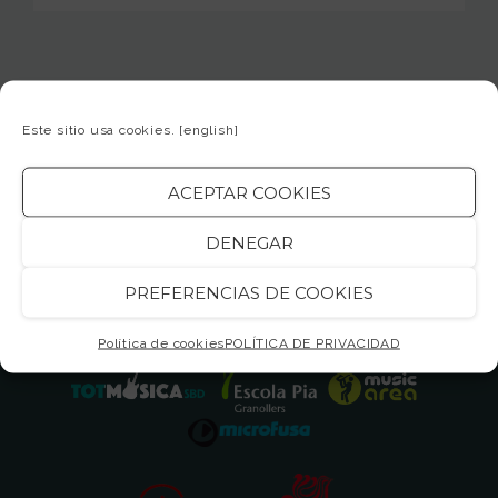
Este sitio usa cookies.
[english]
⁃ CENTROS Y ASOCIACIONES
ACEPTAR COOKIES
VINCULADAS ⁃
DENEGAR
PREFERENCIAS DE COOKIES
Política de cookies
POLÍTICA DE PRIVACIDAD