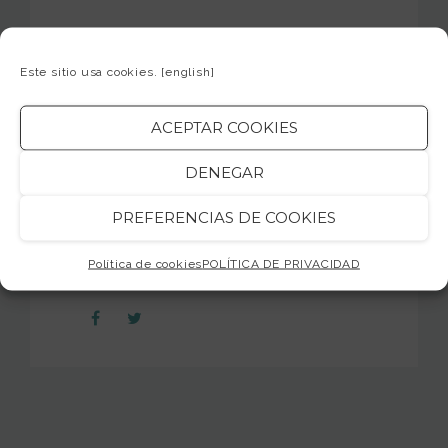
–
Entrada
–
Concierto gratuito y abierto para todos los
Este sitio usa cookies.
[english]
públicos
ACEPTAR COOKIES
¡Os esperamos!
DENEGAR
jamsession.cat
PREFERENCIAS DE COOKIES
Política de cookies
POLÍTICA DE PRIVACIDAD
COMPARTIR