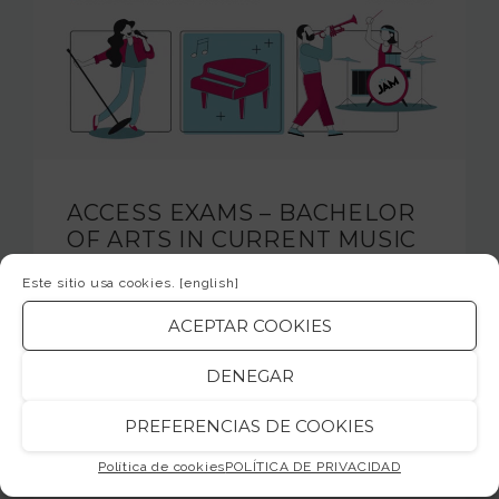
ACCESS EXAMS – BACHELOR
OF ARTS IN CURRENT MUSIC
[course 2021-22]
Este sitio usa cookies.
[english]
Inscripciones abiertas para las pruebas de
ACEPTAR COOKIES
acceso de la Escola Superior de Música Jam
Session, autorizada por el Departament
DENEGAR
d’Ensenyament de la Generalitat de
Catalunya y…
PREFERENCIAS DE COOKIES
READ MORE
Política de cookies
POLÍTICA DE PRIVACIDAD