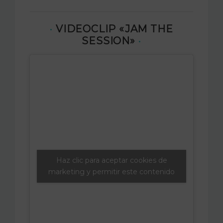
·
VIDEOCLIP «JAM THE
SESSION»
·
Haz clic para aceptar cookies de
marketing y permitir este contenido