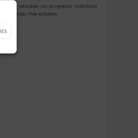
onde se valorarán los progresos colectivos
 las músicas más actuales.
IES