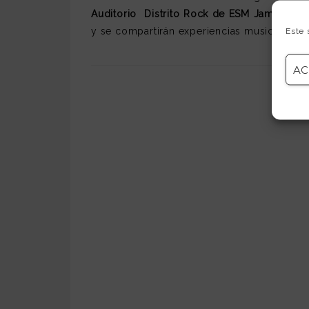
Auditorio Distrito Rock de ESM Jam Sessi
y se compartirán experiencias musicales, i
Este 
AC