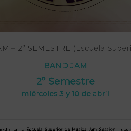
M – 2º SEMESTRE (Escuela Superi
BAND JAM
2º Semestre
– miércoles 3 y 10 de abril –
estre en la
Escuela Superior de Música Jam Session
, nuest