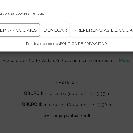
on
. Un espacio de encuentro distendido entre compañeros, d
nterpretando en directo diferentes temas dentro del ámbito de
sitio usa cookies.
[english]
EPTAR COOKIES
DENEGAR
PREFERENCIAS DE COOK
Política de cookies
POLÍTICA DE PRIVACIDAD
·
Dirección
·
Acceso por Calle Valls s/n (esquina calle Amposta) –
Mapa
·
Horario
·
GRUPO I:
miércoles 3 de abril ➙ 19:55 h
GRUPO II:
miércoles 10 de abril ➙ 19:30 h
¡Se ruega puntualidad!