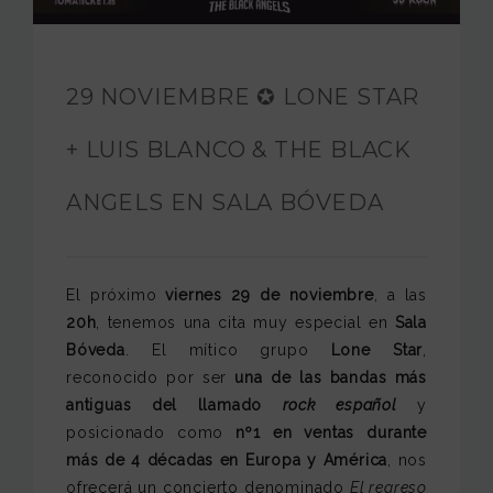
FUNDACIÓN JAM
INTERNACIONAL
29 NOVIEMBRE ✪ LONE STAR
CONTACTO
+ LUIS BLANCO & THE BLACK
ANGELS EN SALA BÓVEDA
El próximo
viernes 29 de noviembre
, a las
20h
, tenemos una cita muy especial en
Sala
Bóveda
. El mítico grupo
Lone Star
,
reconocido por ser
una de las bandas más
antiguas del llamado
rock español
y
posicionado como
nº1 en ventas durante
más de 4 décadas en Europa y América
, nos
ofrecerá un concierto denominado
El regreso