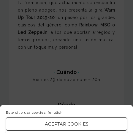
La formación, que actualmente se encuentra
en pleno apogeo, nos presenta la gira
Wam
Up Tour 2019-20
: un paseo por los grandes
clásicos del género, como
Rainbow, MSG o
Led Zeppelin
, a los que aportan arreglos y
temas propios, creando una fusión musical
con un toque muy personal.
·
Cuándo
·
Viernes 29 de noviembre – 20h
·
Dónde
·
C/ Roc Boronat, 33 – Barcelona
Este sitio usa cookies.
[english]
ACEPTAR COOKIES