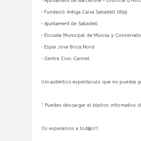
·
Ajuntament de Barcelona – Districte d’Hor
·
Fundació Antiga Caixa Sabadell 1859
·
Ajuntament de Sabadell
·
Escuela Municipal de Música y Conservato
·
Espai Jove Boca Nord
·
Centre Cívic Carmel
¡Un auténtico espectáculo que no puedes p
* Puedes descargar el bíptico informativo 
Os esperamos a tod@s!!!