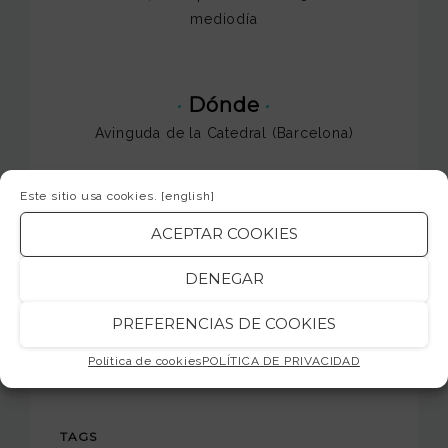
mediodía
·
Dónde
·
Avinguda de la Catedral (Barcelona)
Este sitio usa cookies.
[english]
·
Entrada
·
ACEPTAR COOKIES
Gratuita – Apto para todos los públicos
DENEGAR
¡Os esperamos!
PREFERENCIAS DE COOKIES
jamsession.cat
Política de cookies
POLÍTICA DE PRIVACIDAD
TAGS