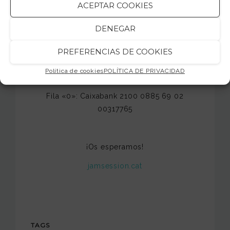
ACEPTAR COOKIES
Carrer Valls s/n, esquina con C/ Amposta –
Mapa
DENEGAR
PREFERENCIAS DE COOKIES
·
Entrada
·
Política de cookies
POLÍTICA DE PRIVACIDAD
Donativo de 5 €, a través de
TICKETEA
Fila «0»: Caixabank 2100 0885 69 02
00317765
¡Os esperamos!
jamsession.cat
TAGS