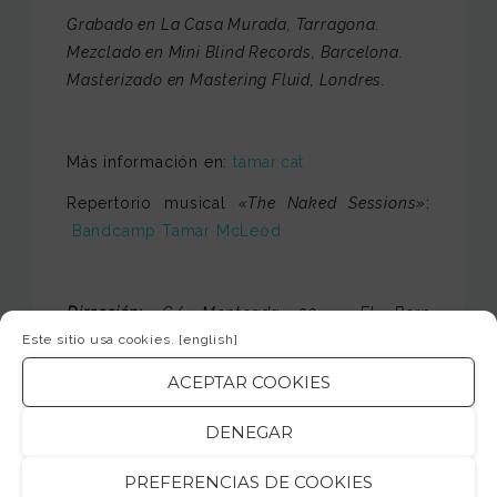
Grabado en La Casa Murada, Tarragona.
Mezclado en Mini Blind Records, Barcelona.
Masterizado en Mastering Fluid, Londres.
Más información en:
tamar.cat
Repertorio musical
«The Naked Sessions»
:
Bandcamp Tamar McLeod
Dirección:
C/ Montcada 20 · El Born
(Barcelona).
Este sitio usa cookies.
[english]
ACEPTAR COOKIES
Horario:
20:30 h se abren puertas / Concierto
de 21:00 a 22:00 h.
DENEGAR
Entrada:
10 € con consumición.
PREFERENCIAS DE COOKIES