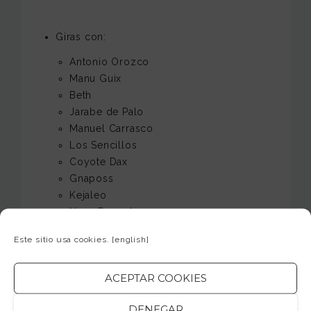
Giras con:
Antonio Orozco
Manu Guix
Beth
Jarabe de Palo
Manuel Carrasco
Los Sencillos
Coyote Dax
Gnaposs
Kejaleo
Nena Daconte
David Bisbal
Este sitio usa cookies.
[english]
Tamara
Operación triunfo
ACEPTAR COOKIES
Teatro musical:
DENEGAR