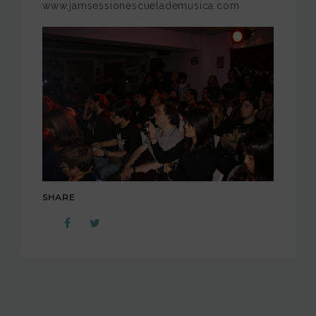
www.jamsessionescuelademusica.com
SHARE