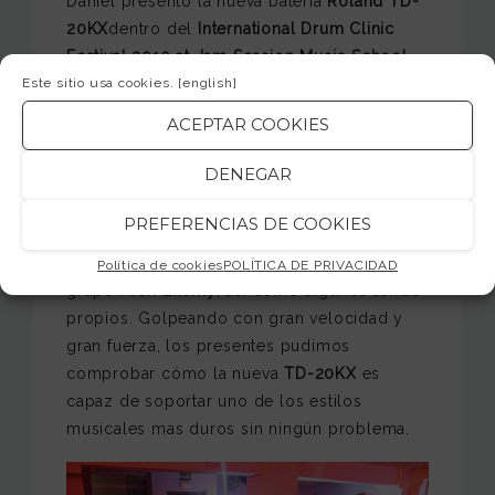
Daniel presentó la nueva batería
Roland TD-
20KX
dentro del
International Drum Clinic
Festival 2010 at Jam Session Music School
.
Este sitio usa cookies.
[english]
Su presencia levantó una gran expectación,
pues una hora antes del evento ya había
ACEPTAR COOKIES
espectadores esperando para entrar en la
sala.
DENEGAR
Durante mas de 40 minutos Daniel
PREFERENCIAS DE COOKIES
Erlandsson hizo un repaso a algunos de los
temas que forman parte del repertorio de su
Política de cookies
POLÍTICA DE PRIVACIDAD
grupo
Arch Enemy
, asi como algunos temas
propios. Golpeando con gran velocidad y
gran fuerza, los presentes pudimos
comprobar cómo la nueva
TD-20KX
es
capaz de soportar uno de los estilos
musicales mas duros sin ningún problema.