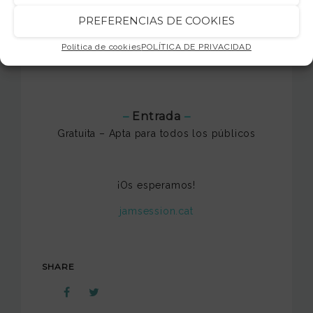
Auditorio Distrito Rock – Centre Superior de
PREFERENCIAS DE COOKIES
Música Jam Session
Acceso por C/ Valls s/n (esquina con C/
Política de cookies
POLÍTICA DE PRIVACIDAD
Amposta) –
Mapa
–
Entrada
–
Gratuita – Apta para todos los públicos
¡Os esperamos!
jamsession.cat
SHARE